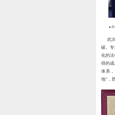
▲
吉
此次八
破。专
化的法
得的成
体系，
地”，