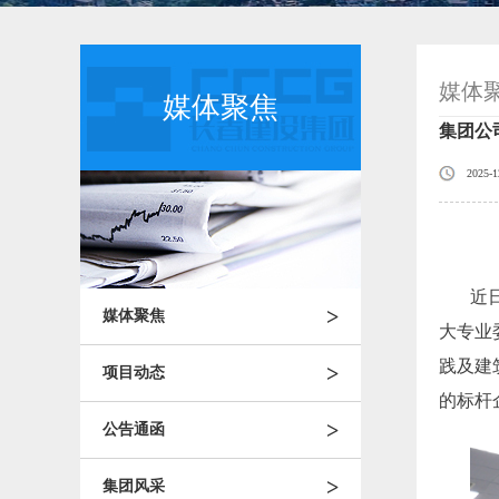
媒体
媒体聚焦
集团公
2025-1
近
>
媒体聚焦
大专业
践及建
>
项目动态
的标杆
>
公告通函
>
集团风采