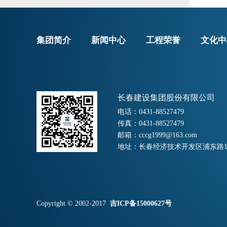
集团简介
新闻中心
工程荣誉
文化中
长春建设集团股份有限公司
电话：0431-88527479
传真：0431-88527479
邮箱：cccg1999@163.com
地址：长春经济技术开发区浦东路1
Copyright © 2002-2017
吉ICP备15000627号