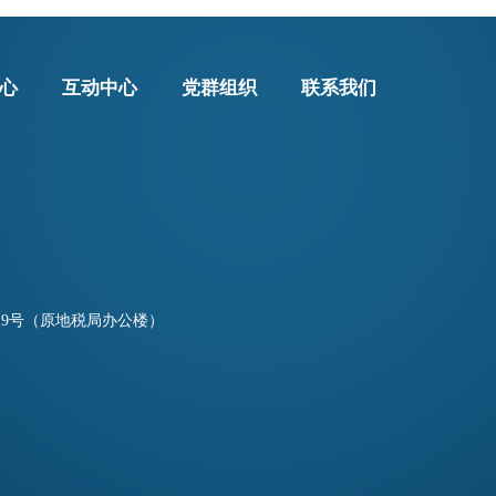
心
互动中心
党群组织
联系我们
9号（原地税局办公楼）