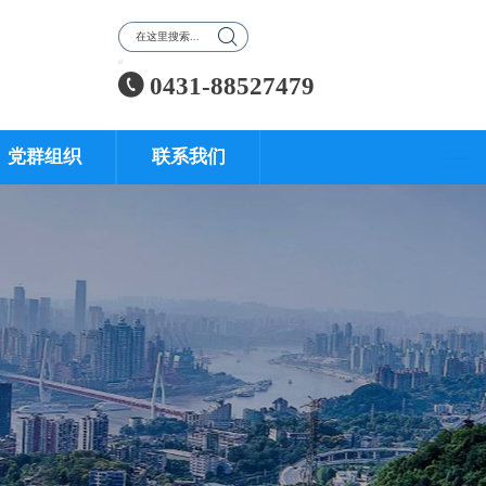


0431-88527479
党群组织
联系我们