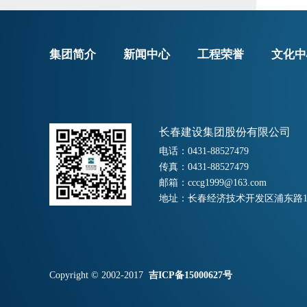
集团简介
新闻中心
工程荣誉
文化中
长春建设集团股份有限公司
电话：0431-88527479
传真：0431-88527479
邮箱：cccg1999@163.com
地址：长春经济技术开发区浦东路1
Copyright © 2002-2017
吉ICP备15000627号