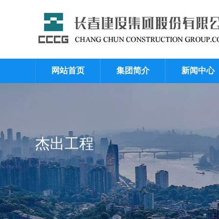
网站首页
集团简介
新闻中心
杰出工程