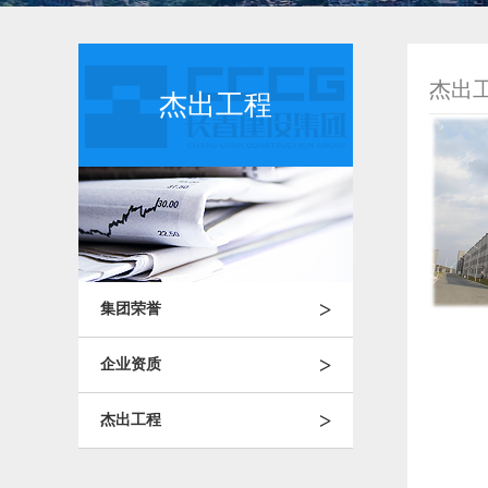
杰出
杰出工程
>
集团荣誉
>
企业资质
>
杰出工程