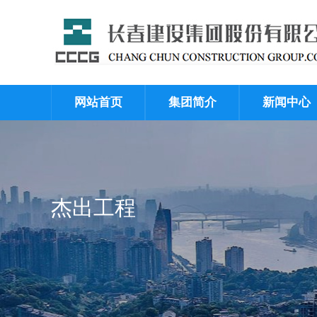
网站首页
集团简介
新闻中心
杰出工程