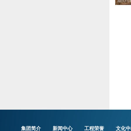
集团简介
新闻中心
工程荣誉
文化中