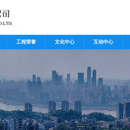
工程荣誉
文化中心
互动中心