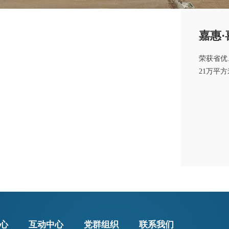
嘉惠
荣获省优
21万平方
心
互动中心
党群组织
联系我们