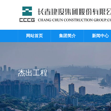
网站首页
集团简介
新闻中心
杰出工程