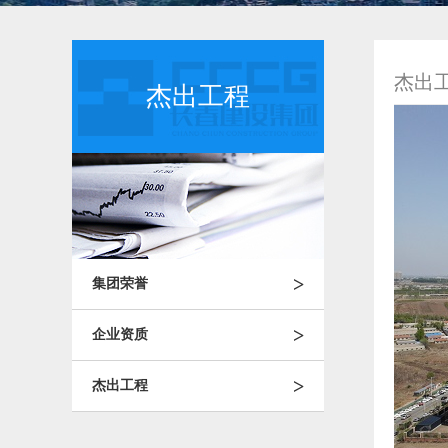
杰出
杰出工程
>
集团荣誉
>
企业资质
>
杰出工程