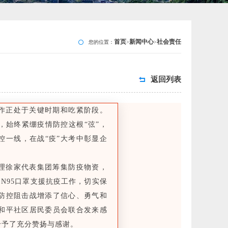
首页
新闻中心
社会责任
您的位置：
>
>
返回列表
正处于关键时期和吃紧阶段。
，始终紧绷疫情防控这根“弦”，
控一线，在战“疫”大考中彰显企
徐家代表集团筹集防疫物资，
只N95口罩支援抗疫工作，切实保
防控阻击战增添了信心、勇气和
和平社区居民委员会联合发来感
给予了充分赞扬与感谢。