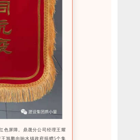
红色屏障。鼎晟分公司经理王耀
理王旭鹏向响水镇政府捐赠5个集