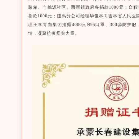
装箱、向桃源社区、西新镇政府各捐款1000元；众
捐款1000元；建禹分公司经理毕俊林向吉林省人民医
理王学青向集团捐赠4000只N95口罩、300套防
情，凝聚抗疫坚实力量。