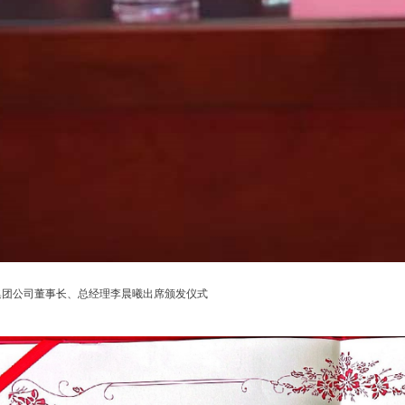
集团公司董事长、总经理李晨曦出席颁发仪式