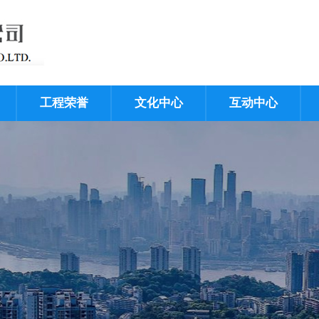
工程荣誉
文化中心
互动中心