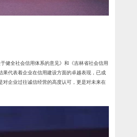
关于健全社会信用体系的意见》和《吉林省社会信用
结果代表着企业在信用建设方面的卓越表现，已成
是对企业过往诚信经营的高度认可，更是对未来在