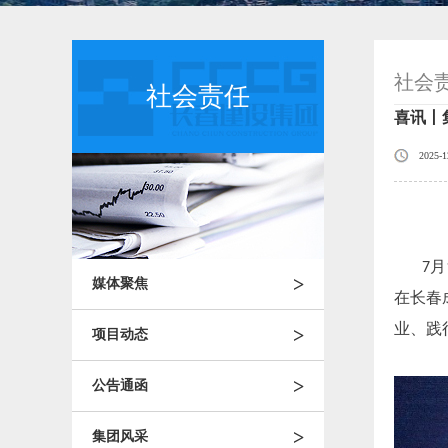
社会
社会责任
喜讯丨
2025-1
月
7
>
媒体聚焦
在长春
业、践
>
项目动态
>
公告通函
>
集团风采