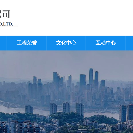
工程荣誉
文化中心
互动中心